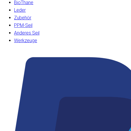
BioThane
Leder
Zubehör
PPM-Seil
Anderes Seil
Werkzeuge