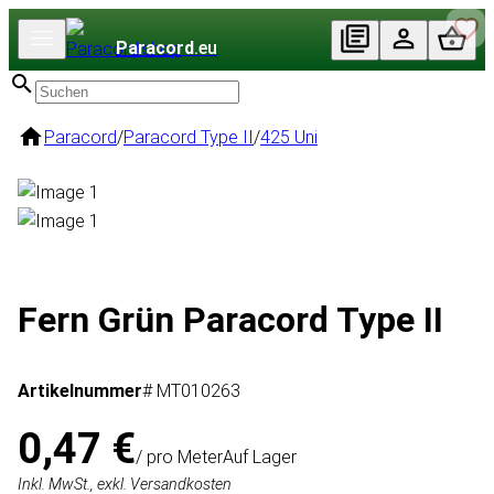
Paracord
.eu
Paracord
/
Paracord Type II
/
425 Uni
Fern Grün Paracord Type II
Artikelnummer
# MT010263
0,47 €
/ pro Meter
Auf Lager
Inkl. MwSt., exkl. Versandkosten