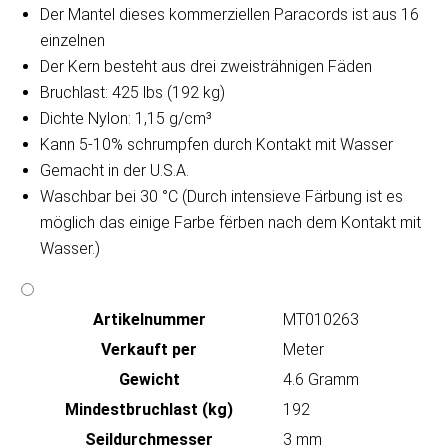
Der Mantel dieses kommerziellen Paracords ist aus 16
einzelnen
Der Kern besteht aus drei zweisträhnigen Fäden
Bruchlast: 425 lbs (192 kg)
Dichte Nylon: 1,15 g/cm³
Kann 5-10% schrumpfen durch Kontakt mit Wasser
Gemacht in der U.S.A.
Waschbar bei 30 °C (Durch intensieve Färbung ist es
möglich das einige Farbe fërben nach dem Kontakt mit
Wasser.)
Artikeln‌ummer
MT010263
Verkauft per
Meter
Gewicht
4.6 Gramm
Mindestbruchlast (kg)
192
Seildurchmesser
3 mm