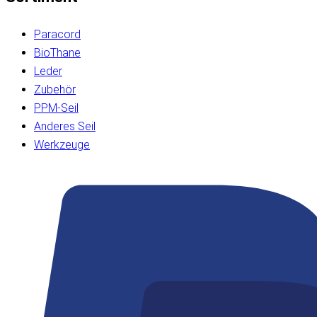
Paracord
BioThane
Leder
Zubehör
PPM-Seil
Anderes Seil
Werkzeuge