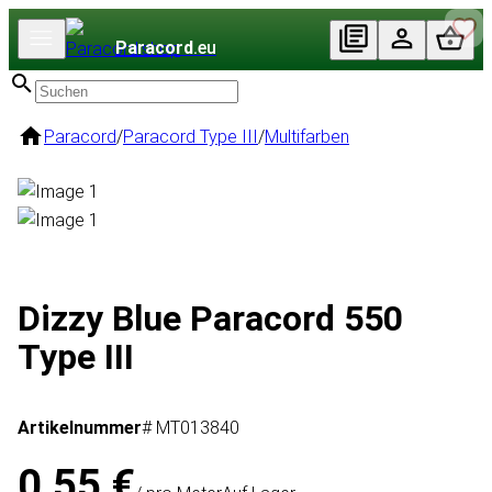
Paracord
.eu
Paracord
/
Paracord Type III
/
Multifarben
Dizzy Blue Paracord 550
Type III
Artikelnummer
# MT013840
0,55 €