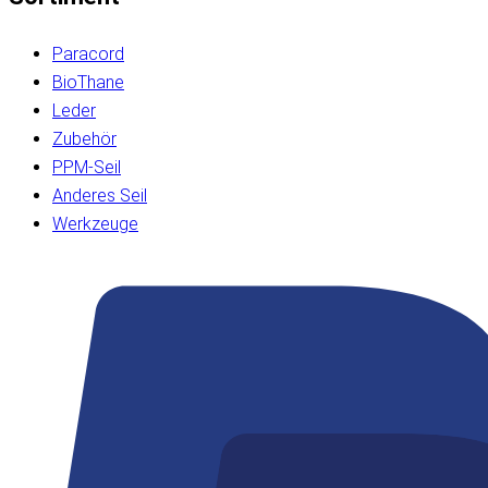
Paracord
BioThane
Leder
Zubehör
PPM-Seil
Anderes Seil
Werkzeuge