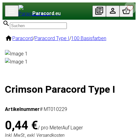
Paracord
.eu
Paracord
/
Paracord Type I
/
100 Basisfarben
Crimson Paracord Type I
Artikelnummer
# MT010229
0,44 €
/ pro Meter
Auf Lager
Inkl. MwSt., exkl. Versandkosten