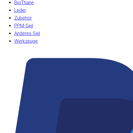
BioThane
Leder
Zubehör
PPM-Seil
Anderes Seil
Werkzeuge