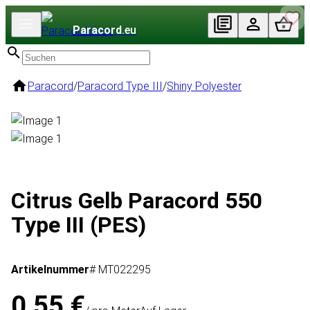
Paracord
.eu
Paracord
/
Paracord Type III
/
Shiny Polyester
Citrus Gelb Paracord 550
Type III (PES)
Artikelnummer
# MT022295
0,55 €