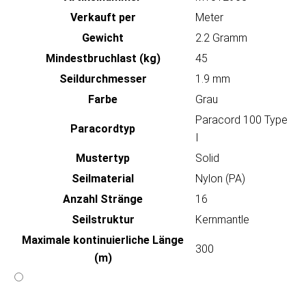
Verkauft per
Meter
Gewicht
2.2 Gramm
Mindestbruchlast (kg)
45
Seildurchmesser
1.9 mm
Farbe
Grau
Paracord 100 Type
Paracordtyp
I
Mustertyp
Solid
Seilmaterial
Nylon (PA)
Anzahl Stränge
16
Seilstruktur
Kernmantle
Maximale kontinuierliche Länge
300
(m)