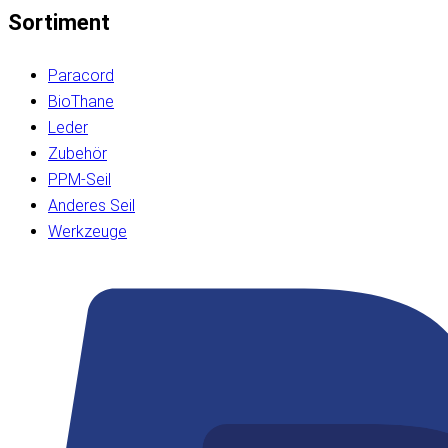
Sortiment
Paracord
BioThane
Leder
Zubehör
PPM-Seil
Anderes Seil
Werkzeuge