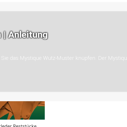
| Anleitung
ie Sie das Mystique Wutz-Muster knüpfen. Der Mysti
Thane & Gurtband
tleder Reststücke