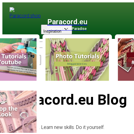
Paracord
.eu
Coloured Cord Paradise
Inspiration
Sortiment
Paracord.eu Blog
Get inspired. Learn new skills. Do it yourself.